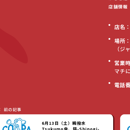
店舗情報
店名
場所
：
（ジ
営業
マチ
電話
前の記事
6月13日（土）瞬撥水
Tsukumo傘、鎬-Shinogi-