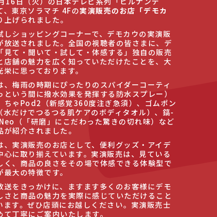
年6月16日（火）の日本テレビ系列「ヒルナンデ
て、東京ソラマチ 4Fの
実演販売のお店「デモカ
り上げられました。
試しショッピングコーナーで、デモカウの実演販
が放送されました。全国の視聴者の皆さまに、デ
「見て・聞いて・試して・体感する」独自の販売
と店舗の魅力を広く知っていただけたことを、大
光栄に思っております。
は、梅雨の時期にぴったりのスパイダーコーティ
っという間に撥水効果を発揮する防水スプレー）
、ちゃPod2（新感覚360度注ぎ急須）、ゴムポン
（水だけでつるつる肌ケアのボディタオル）、鎬-
gi-Neo（「研磨」にこだわった驚きの切れ味）など
品が紹介されました。
は、実演販売のお店として、便利グッズ・アイデ
中心に取り揃えています。実演販売は、見ている
しく、商品の良さをその場で体感できる体験型で
が最大の特徴です。
放送をきっかけに、ますます多くのお客様にデモ
しさと商品の魅力を実際に感じていただけること
います。ぜひ店頭にお越しください。実演販売士
めて丁寧にご案内いたします。