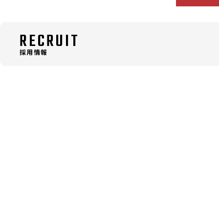
RECRUIT
採用情報
ABOUT US
トップ
会社について
実演販売士一覧
商品紹介
© 2020 COPA CORPORATION
ニュース