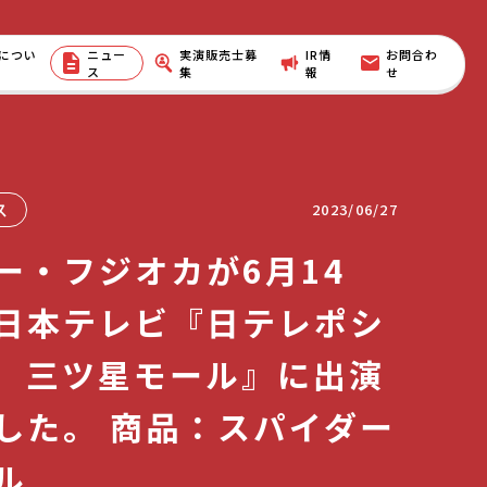
につい
ニュー
実演販売士募
IR情
お問合わ
ス
集
報
せ
ス
2023/06/27
ー・フジオカが6月14
日本テレビ『日テレポシ
 三ツ星モール』に出演
した。 商品：スパイダー
ル