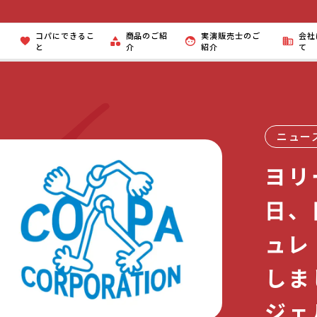
コパにできるこ
商品のご紹
実演販売士のご
会社
と
介
紹介
て
ニュー
ヨリ
日、
ュレ
しま
ジェ