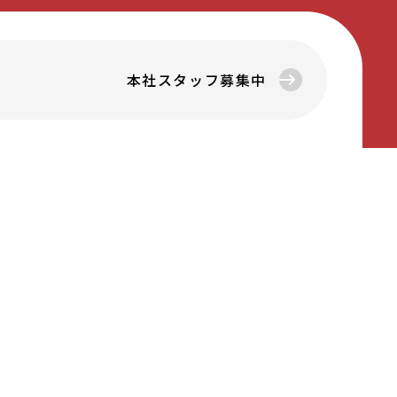
本社スタッフ募集中
WHAT WE DO
デモカウ事業
商品企画開発
卸売り販売
販促映像制作