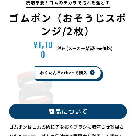
洗
剤
不
要
！
ゴ
ム
の
チ
カ
ラ
で
汚
れ
を
落
と
す
ゴムポン（おそうじスポ
ンジ/2枚）
1,10
税込 (メーカー希望小売価格)
0
わくたんMarketで購入
商品について
ゴムポンはゴムの微粒子を布やブラシに吸着させ乾燥さ