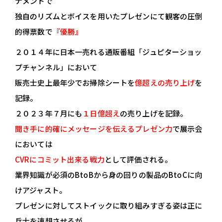
ナメントで
独自のリズムとボイスを用いたプレゼンにて観客の圧倒
的得票数で
『優勝』
２０１４年に日本一売れる通販番組「ジュピターショッ
プチャンネル」において
販売士史上最年少でお掃除シートを
億超えの売り上げ
を
記録。
２０２３年７月にも
１日億超え
の売り上げを記録。
聞き手に的確にメッセージを伝えるプレゼン力
で展示会
においては
CVRにコミット出来る戦力
として評価される。
業界知識が必須のBtoBから身の回りの製品のBtoCに向
けアジャスト。
プレゼンに対してストイックに取り組みすぎる姿は正に
兵士を連想させるが、