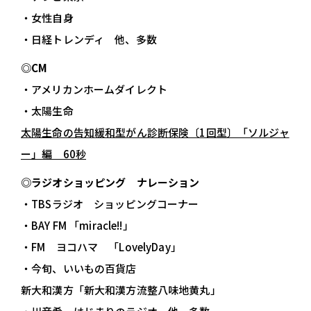
・女性自身
・日経トレンディ 他、多数
◎CM
・アメリカンホームダイレクト
・太陽生命
太陽生命の告知緩和型がん診断保険〔1回型〕「ソルジャ
ー」編 60秒
◎ラジオショッピング ナレーション
・TBSラジオ ショッピングコーナー
・BAY FM 「miracle!!」
・FM ヨコハマ 「LovelyDay」
・今旬、いいもの百貨店
新大和漢方「新大和漢方流整八味地黄丸」