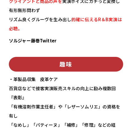
クライアントと商品の声を
実演ボイスにカチっと変換し
有形無形問わず
リズム良くグルーヴを生み出し
的確に伝えるR＆B実演は
必聴。
ソルジャー藤巻Twitter
趣味
・革製品収集 皮革ケア
百貨店などで接客実演販売スキルの向上に励み複数回
『表彰』
「有機溶剤作業主任者」や「レザーソムリエ」の資格を
有し
「なめし」「パティーヌ」「補修」「修理」などの経