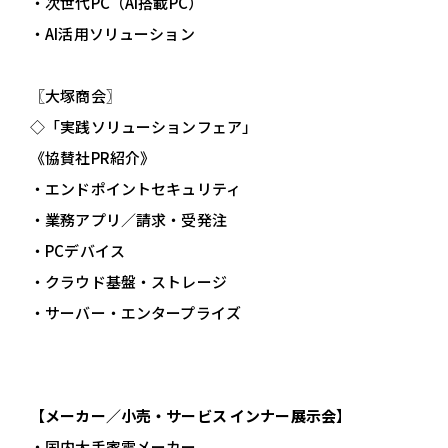
・次世代PC（AI搭載PC）
・AI活用ソリューション
〖大塚商会〗
◇「実践ソリューションフェア」
《協賛社PR紹介》
・エンドポイントセキュリティ
・業務アプリ／請求・受発注
・PCデバイス
・クラウド基盤・ストレージ
・サーバー・エンタープライズ
【
メーカー／小売・サービス インナー展示会
】
・国内大手家電メーカー