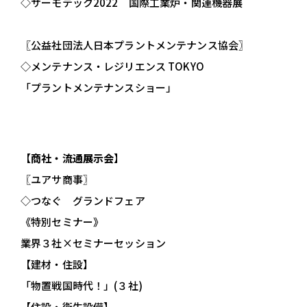
◇サーモテック2022 国際工業炉・関連機器展
〖公益社団法人日本プラントメンテナンス協会
〗
◇メンテナンス・レジリエンス TOKYO
「プラントメンテナンスショー」
【
商社・流通展示会
】
〖ユアサ商事〗
◇つなぐ グランドフェア
《特別セミナー》
業界３社×セミナーセッション
【建材・住設】
「物置戦国時代！」(３社)
【住設・衛生設備】