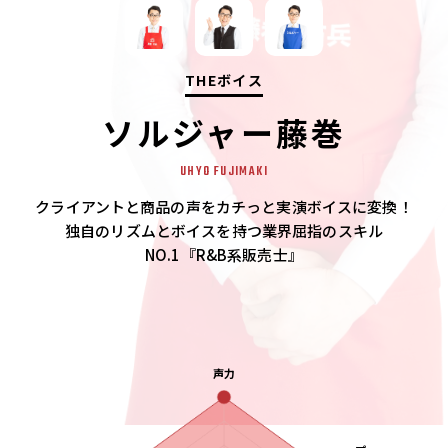
T
H
E
ボ
イ
ス
ソルジャー藤巻
UHYO FUJIMAKI
クライアントと商品の声をカチっと実演ボイスに変換！
独自のリズムとボイスを持つ業界屈指のスキル
NO.1『R&B系販売士』
声力