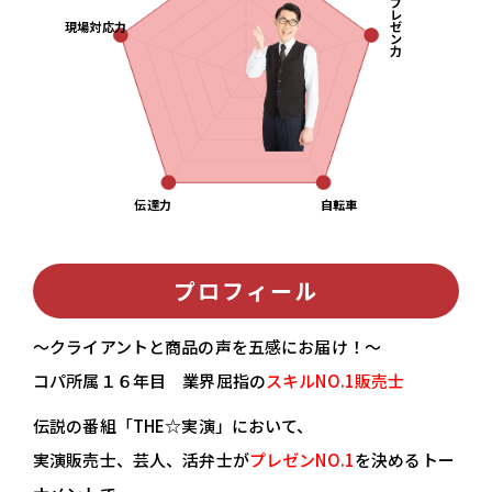
プ
レ
現場対応力
ゼ
ン
力
伝達力
自転車
プロフィール
～クライアントと商品の声を五感にお届け！～
コパ所属１６年目 業界屈指の
スキルNO.1販売士
伝説の番組「THE☆実演」において、
実演販売士、芸人、活弁士が
プレゼンNO.1
を決めるトー