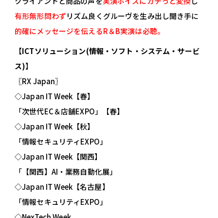
クライアントと商品の声を
実演ボイスにカチっと変換
し
有形無形問わず
リズム良くグルーヴを生み出し聞き手に
的確にメッセージを伝えるR＆B実演は必聴。
【
ICTソリューション(情報・ソフト・システム・サービ
ス)
】
〖RX Japan〗
◇Japan IT Week【春】
「次世代EC＆店舗EXPO」【春】
◇Japan IT Week【秋】
「情報セキュリティEXPO」
◇Japan IT Week【関西】
「【関西】AI・業務自動化展」
◇Japan IT Week【名古屋】
「情報セキュリティEXPO」
◇NexTech Week