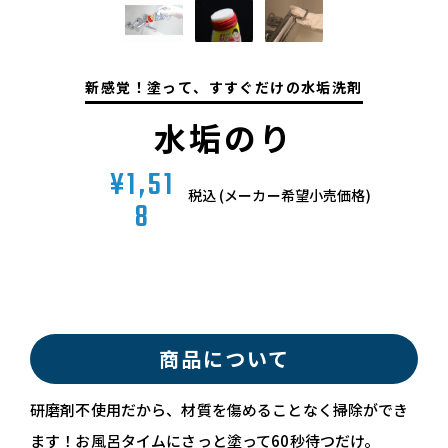
新
感
覚
！
塗
っ
て
、
す
す
ぐ
だ
け
の
水
垢
洗
剤
水垢のり
1,51
税込 (メーカー希望小売価格)
8
商品について
研磨剤不使用だから、材質を傷めることなく掃除ができ
ます！お風呂タイムにさっと塗って60秒待つだけ。